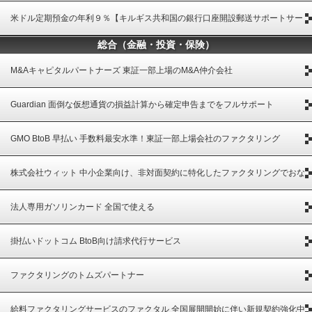
米ドル定期預金の年利９％【キルギス共和国の銀行口座開設郵送サポートサー
総合（金融・投資・保険）
ビス 】
M&Aキャピタルパートナーズ 東証一部上場のM&A仲介会社
Guardian 面倒な仮想通貨の損益計算から確定申告までをフルサポート
GMO BtoB 早払い 手数料最安水準！東証一部上場会社のファクタリング
株式会社ウィット 中小企業向け、非対面契約に特化したファクタリングでおな
じみ
法人専用ガソリンカード 全国で使える
掛払いドットコム BtoB向け請求代行サービス
ファクタリングのトムズパートナー
給料ファクタリングサービスのファクタル 全国展開開始に伴い新規契約強化中