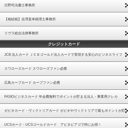
日野司法書士事務所
【相続税】吉澤直幸税理士事務所
リヴラ総合法律事務所
クレジットカード
JCB 法人カード ＪＣＢゴールド法人カードで実現する安心のビジネスライフ
スワローズカード スワローズファン必携
広島カープカード カープファン必携
FASIOビジネスカード 年会費無料でポイントが貯まる法人・事業用クレカ
ゼビオカード・ヴィクトリアカード ゼビオやヴィクトリアで最もポイントが貯
まる
UCSカード・UCSゴールドカード アピタピアゴで特にお得！