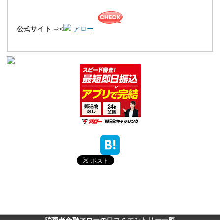
公式サイト
⇒<
アロー