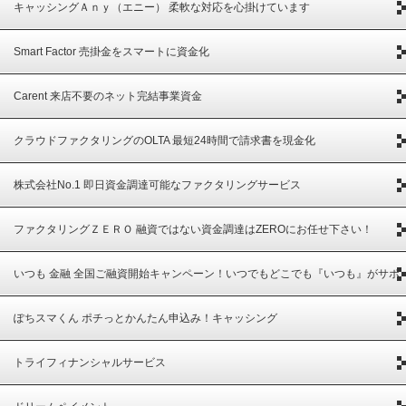
キャッシングＡｎｙ（エニー） 柔軟な対応を心掛けています
Smart Factor 売掛金をスマートに資金化
Carent 来店不要のネット完結事業資金
クラウドファクタリングのOLTA 最短24時間で請求書を現金化
株式会社No.1 即日資金調達可能なファクタリングサービス
ファクタリングＺＥＲＯ 融資ではない資金調達はZEROにお任せ下さい！
いつも 金融 全国ご融資開始キャンペーン！いつでもどこでも『いつも』がサポ
ート
ぽちスマくん ポチっとかんたん申込み！キャッシング
トライフィナンシャルサービス