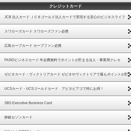
クレジットカード
JCB 法人カード ＪＣＢゴールド法人カードで実現する安心のビジネスライフ
スワローズカード スワローズファン必携
広島カープカード カープファン必携
FASIOビジネスカード 年会費無料でポイントが貯まる法人・事業用クレカ
ゼビオカード・ヴィクトリアカード ゼビオやヴィクトリアで最もポイントが貯
まる
UCSカード・UCSゴールドカード アピタピアゴで特にお得！
SBS Executive Business Card
静銀セゾンカード