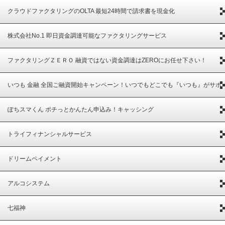
クラウドファクタリングのOLTA 最短24時間で請求書を現金化
株式会社No.1 即日資金調達可能なファクタリングサービス
ファクタリングＺＥＲＯ 融資ではない資金調達はZEROにお任せ下さい！
いつも 金融 全国ご融資開始キャンペーン！いつでもどこでも『いつも』がサポ
ート
ぽちスマくん ポチっとかんたん申込み！キャッシング
トライフィナンシャルサービス
ドリームペイメント
アルコシステム
七福神