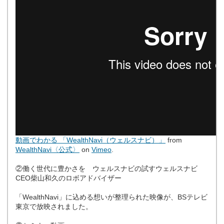
動画でわかる 「WealthNavi（ウェルスナビ）」
from
WealthNavi〈公式〉
on
Vimeo
.
②働く世代に豊かさを ウェルスナビの試すウェルスナビ
CEO柴山和久のロボアドバイザー
「WealthNavi」に込める想いが整理られた映像が、BSテレビ
東京で放映されました。