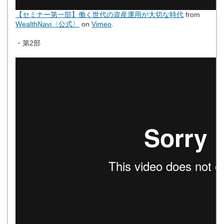
【セミナー第一部】働く世代の資産運用が大切な時代
from
WealthNavi〈公式〉
on
Vimeo
.
・第2部