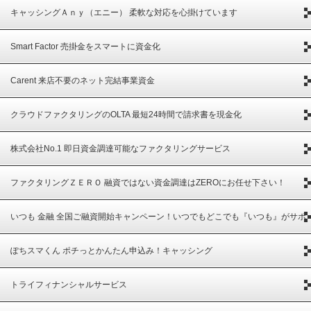
キャッシングＡｎｙ（エニー） 柔軟な対応を心掛けています
Smart Factor 売掛金をスマートに資金化
Carent 来店不要のネット完結事業資金
クラウドファクタリングのOLTA 最短24時間で請求書を現金化
株式会社No.1 即日資金調達可能なファクタリングサービス
ファクタリングＺＥＲＯ 融資ではない資金調達はZEROにお任せ下さい！
いつも 金融 全国ご融資開始キャンペーン！いつでもどこでも『いつも』がサポ
ート
ぽちスマくん ポチっとかんたん申込み！キャッシング
トライフィナンシャルサービス