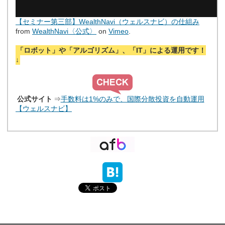
【セミナー第三部】WealthNavi（ウェルスナビ）の仕組み
from
WealthNavi〈公式〉
on
Vimeo
.
「ロボット」や「アルゴリズム」、「IT」による運用です！
↓
公式サイト
⇒
手数料は1%のみで、国際分散投資を自動運用
【ウェルスナビ】